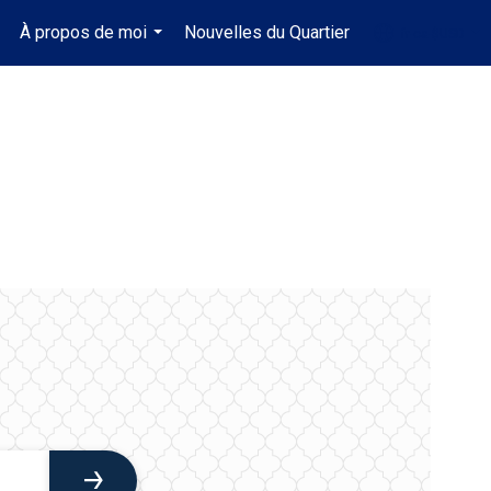
À propos de moi
Nouvelles du Quartier
fr-ca-$USD
..
...
...