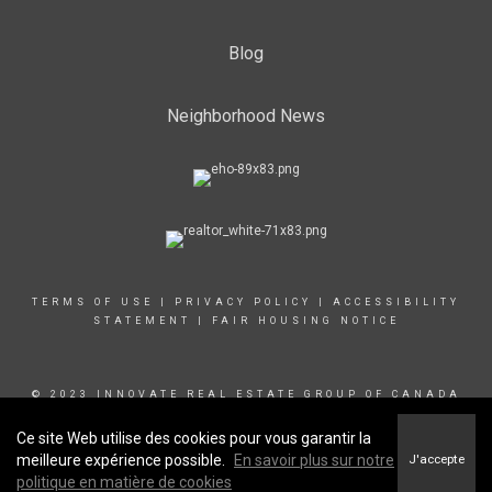
Blog
Neighborhood News
TERMS OF USE
|
PRIVACY POLICY
|
ACCESSIBILITY
STATEMENT
|
FAIR HOUSING NOTICE
© 2023 INNOVATE REAL ESTATE GROUP OF CANADA
INC
Ce site Web utilise des cookies pour vous garantir la
meilleure expérience possible.
En savoir plus sur notre
J'accepte
politique en matière de cookies